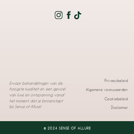
Privacybeleid
Ervaar behandelingen van de
hoogste kwaliteit en een gevoel
Algemene voorwaarden
van luxe en ontspanning vanaf
Cookiebeleid
het moment dat je binnenstapt
bij Sense of Allure!
Disclaimer
© 2024 SENSE OF ALLURE