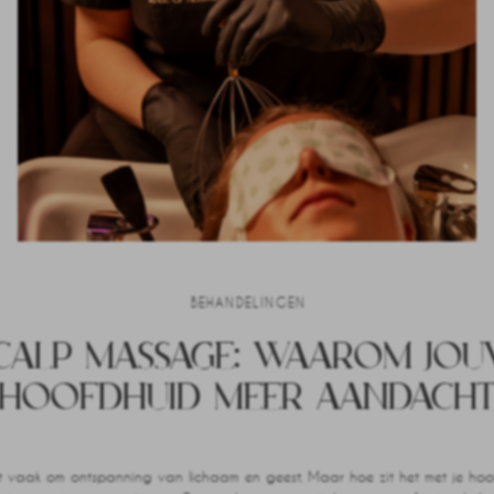
BEHANDELINGEN
CALP MASSAGE: WAAROM JO
HOOFDHUID MEER AANDACH
VERDIENT
et vaak om ontspanning van lichaam en geest. Maar hoe zit het met je ho