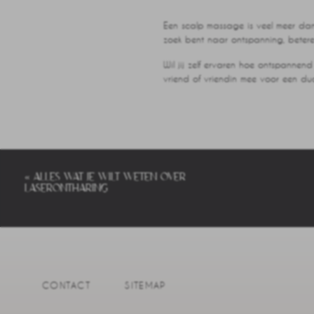
Een scalp massage is veel meer dan 
zoek bent naar ontspanning, betere
Wil jij zelf ervaren hoe ontspanne
vriend of vriendin mee voor een d
«
ALLES WAT JE WILT WETEN OVER
LASERONTHARING
CONTACT
SITEMAP