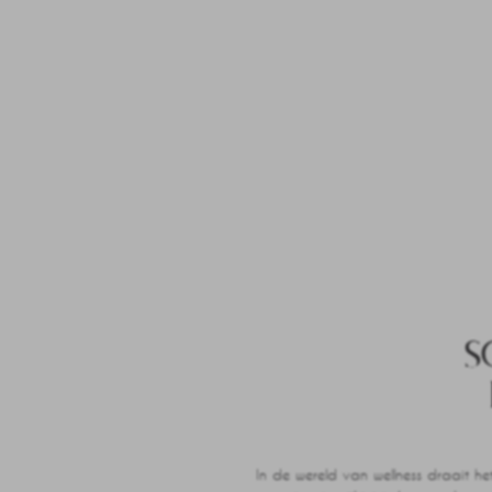
S
In de wereld van wellness draait h