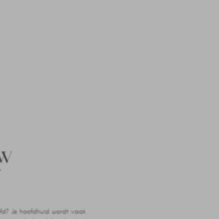
UW
T
ofd? Je hoofdhuid wordt vaak