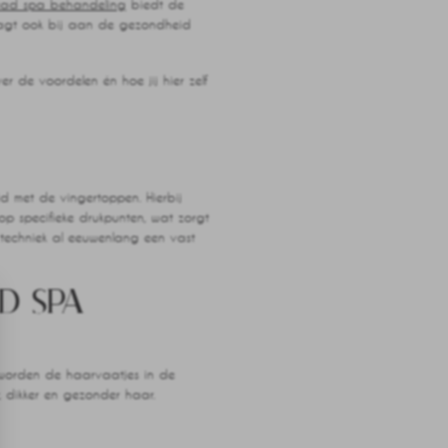
ad spa behandeling
biedt de
raagt ook bij aan de gezondheid
 de voordelen én hoe jij hier zelf
d met de vingertoppen. Hierbij
op specifieke drukpunten, wat zorgt
 techniek al eeuwenlang een vast
D SPA
worden de haarvaatjes in de
r, dikker en gezonder haar.