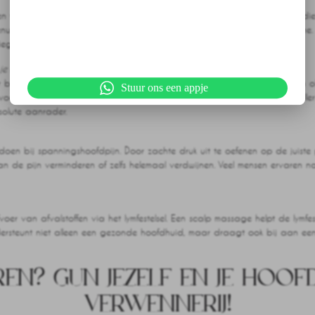
 vol hoofd, spanning in je nek en schouders. Een scalp massage helpt die 
nuwstelsel en stimuleren de aanmaak van gelukshormonen zoals serotonine. H
iegtuig hoeft te pakken.
je Haar
r begint bij een gezonde hoofdhuid? Tijdens een scalp massage worden olië
Stuur ons een appje
t voedt de haarwortels en versterkt de haarstructuur. Als je droomt van voll
olute aanrader.
n bij spanningshoofdpijn. Door zachte druk uit te oefenen op de juiste p
kan de pijn verminderen of zelfs helemaal verdwijnen. Veel mensen ervaren
voer van afvalstoffen via het lymfestelsel. Een scalp massage helpt de lymf
ndersteunt niet alleen een gezonde hoofdhuid, maar draagt ook bij aan een
REN? GUN JEZELF EN JE HOOF
VERWENNERIJ!