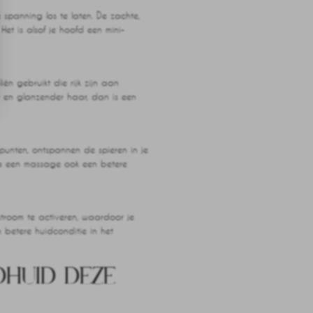
spanning los te laten. De zachte,
et is alsof je hoofd een mini-
n gebruikt die rijk zijn aan
er en glanzender haar, dan is een
unten, ontspannen de spieren in je
 na een massage ook een betere
estroom te activeren, waardoor je
 betere huidconditie in het
DHUID DEZE