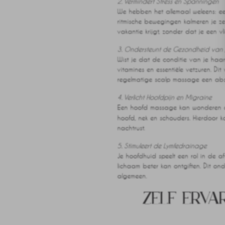
2. Vermindert Stress en Spanningen
We hebben het allemaal weleens: een
ritmische bewegingen kalmeren je ze
vakantie krijgt, zonder dat je een vl
3. Ondersteunt de Gezondheid van 
Wist je dat de conditie van je haa
vitamines en essentiële vetzuren. Di
regelmatige scalp massage een abs
4. Verlicht Hoofdpijn en Migraine
Een hoofd massage kan wonderen doe
hoofd, nek en schouders. Hierdoor 
nachtrust.
5. Stimuleert de Lymfedrainage
Je hoofdhuid speelt een rol in de af
lichaam beter kan ontgiften. Dit o
algemeen.
ZELF ERVA