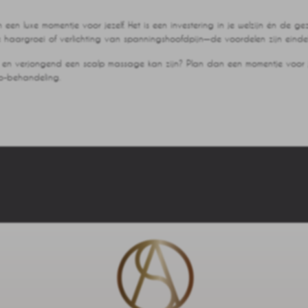
een luxe momentje voor jezelf. Het is een investering in je welzijn én de 
 haargroei of verlichting van spanningshoofdpijn—de voordelen zijn einde
nd en verjongend een scalp massage kan zijn? Plan dan een momentje voor j
uo-behandeling.